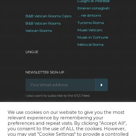
Luoghi di interesse
Itinerari consigliati
... nei dintorni
B&B Vatican Rooms Cipro
Turismo Roma
B&B Vatican Rooms
Musei Vaticani
Vatican Rooms
Musei in Comune
Metro di Roma
LINGUE
NEWSLETTER SIGN-UP
I also want to subscribe to the RSS Feed
We use cookies on our website to give you the most
relevant experience by remembering your
Facebook
Google
Twitter
Pinterest
preferences and repeat visits. By clicking “Accept All”,
Plus
you consent to the use of ALL the cookies. However,
you may visit "Cookie Settings" to provide a controlled