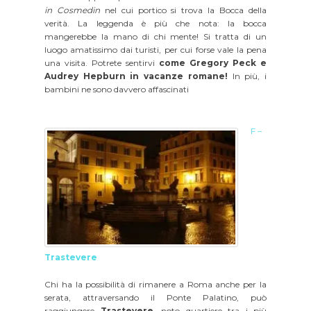
in Cosmedin
nel cui portico si trova la Bocca della
verità. La leggenda è più che nota: la bocca
mangerebbe la mano di chi mente! Si tratta di un
luogo amatissimo dai turisti, per cui forse vale la pena
una visita. Potrete sentirvi
come Gregory Peck e
Audrey Hepburn in vacanze romane!
In più, i
bambini ne sono davvero affascinati
F –
Trastevere
Chi ha la possibilità di rimanere a Roma anche per la
serata, attraversando il Ponte Palatino, può
raggiungere
Trastevere
, noto quartiere tra i più