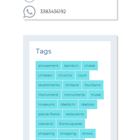
3383436192
Tags
amusement
bambini
chiese
children
churchs
court
divertimento
fontane
fountains
monumenti
monuments
musei
museums
obelischi
obelisks
piazze Roma
restaurants
ristoranti
Roma squares
shopping
shopping
shows