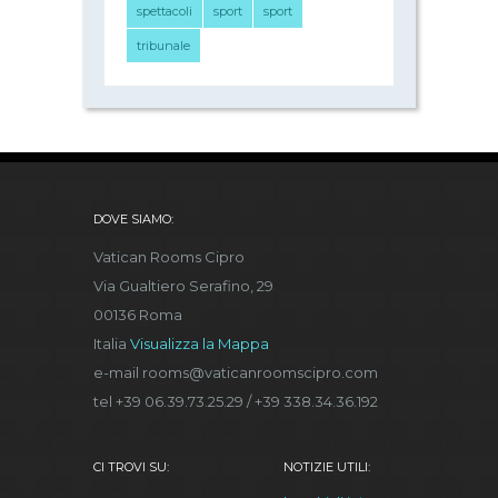
spettacoli
sport
sport
tribunale
DOVE SIAMO:
Vatican Rooms Cipro
Via Gualtiero Serafino, 29
00136 Roma
Italia
Visualizza la Mappa
e-mail rooms@vaticanroomscipro.com
tel +39 06.39.73.25.29 / +39 338.34.36.192
CI TROVI SU:
NOTIZIE UTILI: