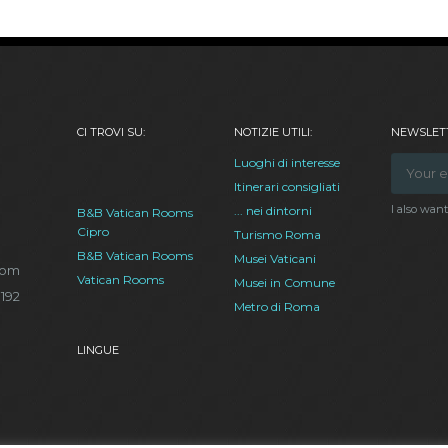
CI TROVI SU:
NOTIZIE UTILI:
NEWSLETT
Luoghi di interesse
Itinerari consigliati
I also wan
... nei dintorni
B&B Vatican Rooms
Cipro
Turismo Roma
B&B Vatican Rooms
Musei Vaticani
com
Vatican Rooms
Musei in Comune
.192
Metro di Roma
LINGUE