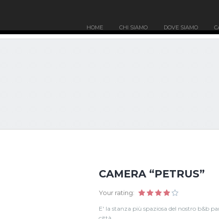
HOME
CHI SIAMO
DOVE SIAMO
C
CAMERA “PETRUS”
Your rating:
E' la stanza più spaziosa del nostro b&b par
città