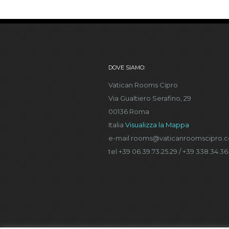
DOVE SIAMO:
Vatican Rooms Cipro
Via Gualtiero Serafino, 29
00136 Roma
Italia
Visualizza la Mappa
e-mail rooms@vaticanroomscipro.
tel +39 06.39.73.25.29 / +39 338.34.36