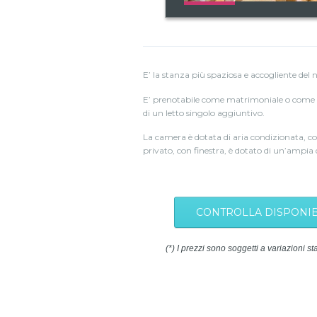
E’ la stanza più spaziosa e accogliente del 
E’ prenotabile come matrimoniale o come dop
di un letto singolo aggiuntivo.
La camera è dotata di aria condizionata, con
privato, con finestra, è dotato di un’ampia d
CONTROLLA DISPONIB
(*) I prezzi sono soggetti a variazioni st