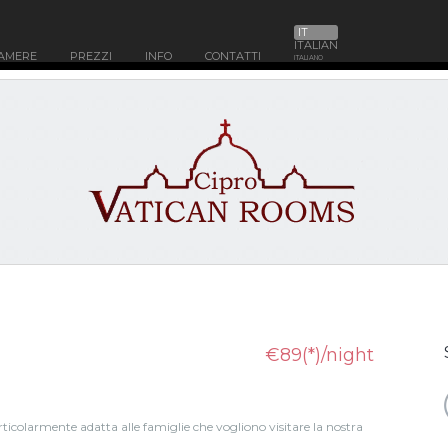
IT
ITALIAN
AMERE
PREZZI
INFO
CONTATTI
ITALIANO
€89(*)/night
ticolarmente adatta alle famiglie che vogliono visitare la nostra