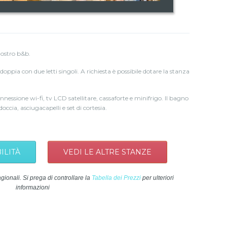
nostro b&b.
pia con due letti singoli. A richiesta è possibile dotare la stanza
nessione wi-fi, tv LCD satellitare, cassaforte e minifrigo. Il bagno
occia, asciugacapelli e set di cortesia.
ILITÀ
VEDI LE ALTRE STANZE
agionali. Si prega di controllare la
Tabella dei Prezzi
per ulteriori
informazioni