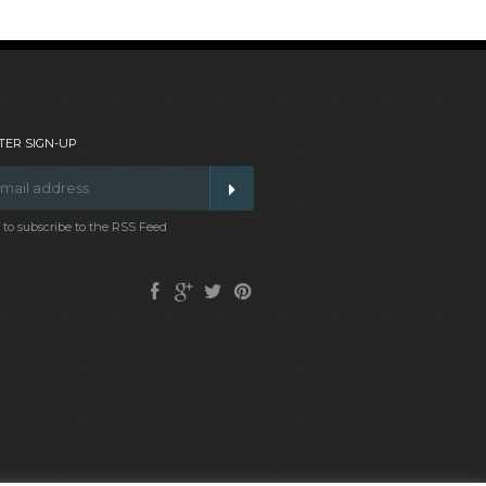
ER SIGN-UP
t to subscribe to the RSS Feed
Facebook
Google
Twitter
Pinterest
Plus