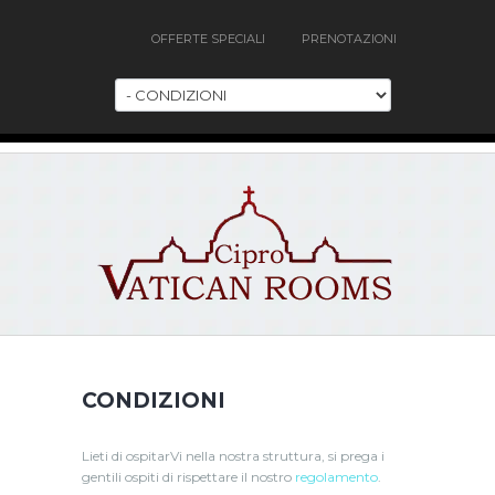
OFFERTE SPECIALI
PRENOTAZIONI
CONDIZIONI
Lieti di ospitarVi nella nostra struttura, si prega i
gentili ospiti di rispettare il nostro
regolamento
.