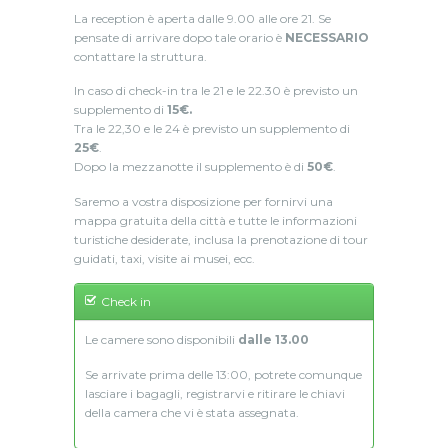
La reception è aperta dalle 9.00 alle ore 21. Se
pensate di arrivare dopo tale orario è
NECESSARIO
contattare la struttura.
In caso di check-in tra le 21 e le 22.30 è previsto un
supplemento di
15€.
Tra le 22,30 e le 24 è previsto un supplemento di
25€
.
Dopo la mezzanotte il supplemento è di
50€
.
Saremo a vostra disposizione per fornirvi una
mappa gratuita della città e tutte le informazioni
turistiche desiderate, inclusa la prenotazione di tour
guidati, taxi, visite ai musei, ecc.
Check in
Le camere sono disponibili
dalle 13.00
Se arrivate prima delle 13:00, potrete comunque
lasciare i bagagli, registrarvi e ritirare le chiavi
della camera che vi è stata assegnata.