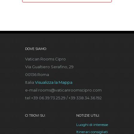
DOVE SIAMO:
Vatican Rooms Cipro
Via Gualtiero Serafino, 29
00136 Roma
Italia
Visualizza la Mappa
e-mail rooms@vaticanroomscipro.com
tel +39 06.39.73.25.29 / +39 338.34.36.192
CI TROVI SU:
NOTIZIE UTILI:
Luoghi di interesse
Itinerari consigliati