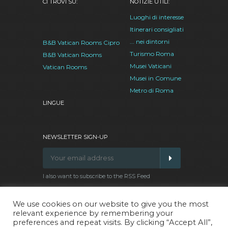
CI TROVI SU:
NOTIZIE UTILI:
Luoghi di interesse
Itinerari consigliati
... nei dintorni
B&B Vatican Rooms Cipro
Turismo Roma
B&B Vatican Rooms
Musei Vaticani
Vatican Rooms
Musei in Comune
Metro di Roma
LINGUE
NEWSLETTER SIGN-UP
I also want to subscribe to the RSS Feed
We use cookies on our website to give you the most
relevant experience by remembering your
Facebook
Google
Twitter
Pinterest
preferences and repeat visits. By clicking “Accept All”,
Plus