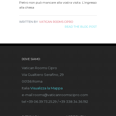
Pietro non può mancare alla vostra visita. L’ingresso
alla chiesa
WRITTEN BY:
VATICAN ROOMS CIPRO
READ THE BLOG POST
DOVE SIAMO:
Vatican Rooms Cipro
Via Gualtiero Serafino, 29
00136 Roma
Italia
Visualizza la Mappa
e-mail rooms@vaticanroomscipro.com
tel +39 06.39.73.25.29 / +39 338.34.36.192