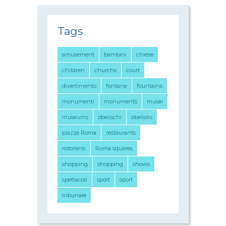
Tags
amusement
bambini
chiese
children
churchs
court
divertimento
fontane
fountains
monumenti
monuments
musei
museums
obelischi
obelisks
piazze Roma
restaurants
ristoranti
Roma squares
shopping
shopping
shows
spettacoli
sport
sport
tribunale