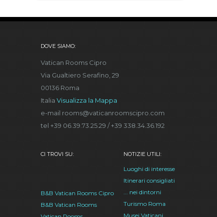
DOVE SIAMO:
Vatican Rooms Cipro
Via Gualtiero Serafino, 29
00136 Roma
Italia
Visualizza la Mappa
e-mail rooms@vaticanroomscipro.com
tel +39 06.39.73.25.29 / +39 338.34.36.192
CI TROVI SU:
NOTIZIE UTILI:
Luoghi di interesse
Itinerari consigliati
... nei dintorni
B&B Vatican Rooms Cipro
Turismo Roma
B&B Vatican Rooms
Musei Vaticani
Vatican Rooms