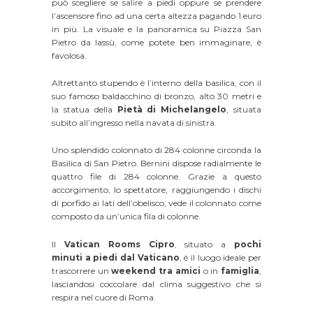
può scegliere se salire a piedi oppure se prendere
l’ascensore fino ad una certa altezza pagando 1 euro
in più. La visuale e la panoramica su Piazza San
Pietro da lassù, come potete ben immaginare, è
favolosa.
Altrettanto stupendo è l’interno della basilica, con il
suo famoso baldacchino di bronzo, alto 30 metri e
la statua della
Pietà di Michelangelo
, situata
subito all’ingresso nella navata di sinistra.
Uno splendido colonnato di 284 colonne circonda la
Basilica di San Pietro. Bernini dispose radialmente le
quattro file di 284 colonne. Grazie a questo
accorgimento, lo spettatore, raggiungendo i dischi
di porfido ai lati dell’obelisco, vede il colonnato come
composto da un’unica fila di colonne.
Il
Vatican Rooms Cipro
, situato a
pochi
minuti a piedi dal Vaticano
, è il luogo ideale per
trascorrere un
weekend tra amici
o in
famiglia
,
lasciandosi coccolare dal clima suggestivo che si
respira nel cuore di Roma.