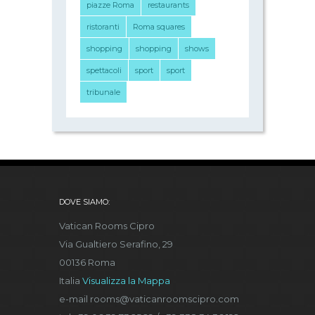
piazze Roma
restaurants
ristoranti
Roma squares
shopping
shopping
shows
spettacoli
sport
sport
tribunale
DOVE SIAMO:
Vatican Rooms Cipro
Via Gualtiero Serafino, 29
00136 Roma
Italia
Visualizza la Mappa
e-mail rooms@vaticanroomscipro.com