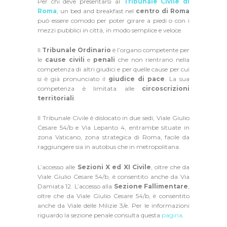
Per chi deve presentarsi al
Tribunale Civile di
Roma
, un bed and breakfast nel
centro di Roma
può essere comodo per poter girare a piedi o con i
mezzi pubblici in città, in modo semplice e veloce.
Il
Tribunale Ordinario
è l’organo competente per
le
cause civili
e
penali
che non rientrano nella
competenza di altri giudici e per quelle cause per cui
si è già pronunciato il
giudice di pace
. La sua
competenza è limitata alle
circoscrizioni
territoriali
.
Il Tribunale Civile è dislocato in due sedi, Viale Giulio
Cesare 54/b e Via Lepanto 4, entrambe situate in
zona Vaticano, zona strategica di Roma, facile da
raggiungere sia in autobus che in metropolitana.
L’accesso alle
Sezioni X ed XI Civile
, oltre che da
Viale Giulio Cesare 54/b, è consentito anche da Via
Damiata 12. L’accesso alla
Sezione Fallimentare
,
oltre che da Viale Giulio Cesare 54/b, è consentito
anche da Viale delle Milizie 3/e. Per le informazioni
riguardo la sezione penale consulta questa
pagina
.