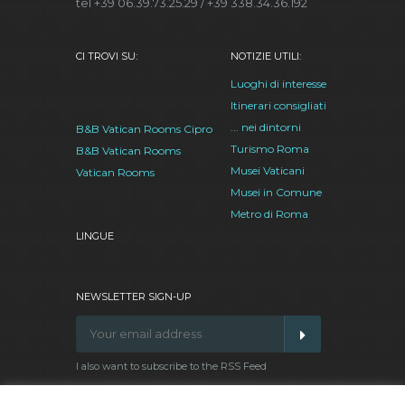
tel +39 06.39.73.25.29 / +39 338.34.36.192
CI TROVI SU:
NOTIZIE UTILI:
Luoghi di interesse
Itinerari consigliati
... nei dintorni
B&B Vatican Rooms Cipro
Turismo Roma
B&B Vatican Rooms
Musei Vaticani
Vatican Rooms
Musei in Comune
Metro di Roma
LINGUE
NEWSLETTER SIGN-UP
I also want to subscribe to the RSS Feed