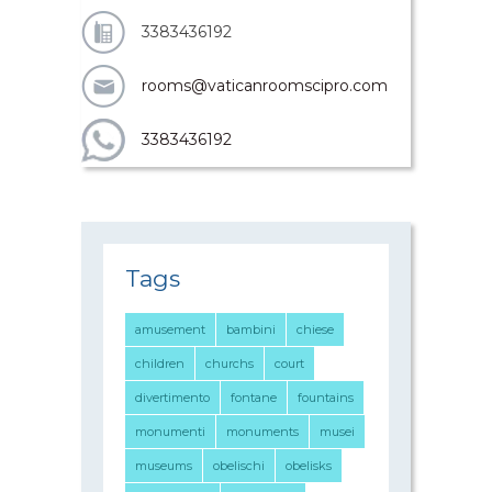
3383436192
rooms@vaticanroomscipro.com
3383436192
Tags
amusement
bambini
chiese
children
churchs
court
divertimento
fontane
fountains
monumenti
monuments
musei
museums
obelischi
obelisks