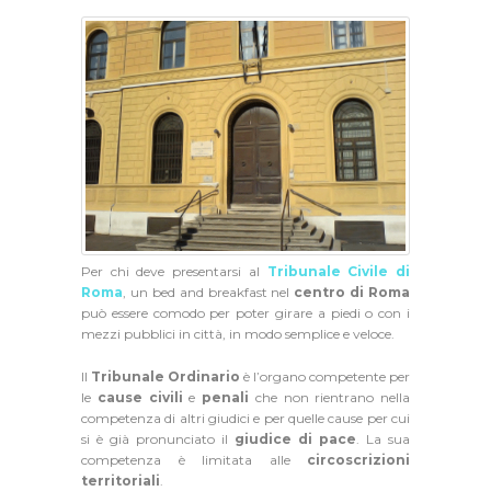
Per chi deve presentarsi al
Tribunale Civile di
Roma
, un bed and breakfast nel
centro di Roma
può essere comodo per poter girare a piedi o con i
mezzi pubblici in città, in modo semplice e veloce.
Il
Tribunale Ordinario
è l’organo competente per
le
cause civili
e
penali
che non rientrano nella
competenza di altri giudici e per quelle cause per cui
si è già pronunciato il
giudice di pace
. La sua
competenza è limitata alle
circoscrizioni
territoriali
.