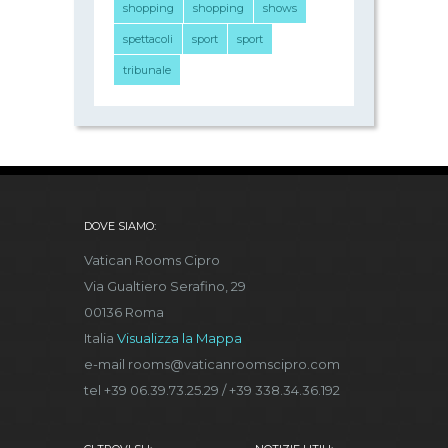
shopping
shopping
shows
spettacoli
sport
sport
tribunale
DOVE SIAMO:
Vatican Rooms Cipro
Via Gualtiero Serafino, 29
00136 Roma
Italia
Visualizza la Mappa
e-mail rooms@vaticanroomscipro.com
tel +39 06.39.73.25.29 / +39 338.34.36.192