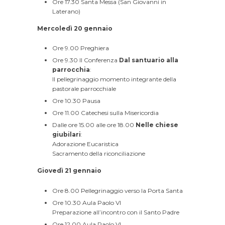
Ore 17.30 Santa Messa (San Giovanni in
Laterano)
Mercoledì 20 gennaio
Ore 9.00 Preghiera
Ore 9.30 II Conferenza
Dal santuario alla
parrocchia
:
Il pellegrinaggio momento integrante della
pastorale parrocchiale
Ore 10.30 Pausa
Ore 11.00 Catechesi sulla Misericordia
Dalle ore 15.00 alle ore 18.00
Nelle chiese
giubilari
:
Adorazione Eucaristica
Sacramento della riconciliazione
Giovedì 21 gennaio
Ore 8.00 Pellegrinaggio verso la Porta Santa
Ore 10.30 Aula Paolo VI
Preparazione all’incontro con il Santo Padre
Ore 12.00 Aula Paolo VI