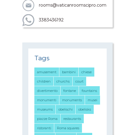
rooms@vaticanroomscipro.com
3383436192
Tags
amusement
bambini
chiese
children
churchs
court
divertimento
fontane
fountains
monumenti
monuments
musei
museums
obelischi
obelisks
piazze Roma
restaurants
ristoranti
Roma squares