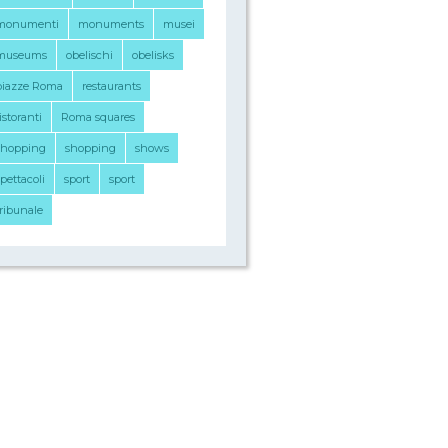
monumenti
monuments
musei
museums
obelischi
obelisks
piazze Roma
restaurants
istoranti
Roma squares
shopping
shopping
shows
pettacoli
sport
sport
tribunale