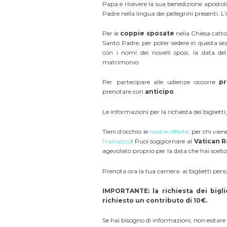
Papa e ricevere la sua benedizione apostoli
Padre nella lingua dei pellegrini presenti. L
Per le
coppie sposate
nella Chiesa catto
Santo Padre, per poter sedere in questa se
con i nomi dei novelli sposi, la data de
matrimonio.
Per partecipare alle udienze occorre
pr
prenotare con
anticipo
.
Le informazioni per la richiesta dei bigliett
Tieni d’occhio le
nostre offerte
: per chi vi
Francesco
! Puoi soggiornare al
Vatican 
agevolato proprio per la data che hai scelto
Prenota ora la tua camera: ai biglietti pen
IMPORTANTE: la richiesta dei bigliet
richiesto un contributo di 10€.
Se hai bisogno di informazioni, non esitare 