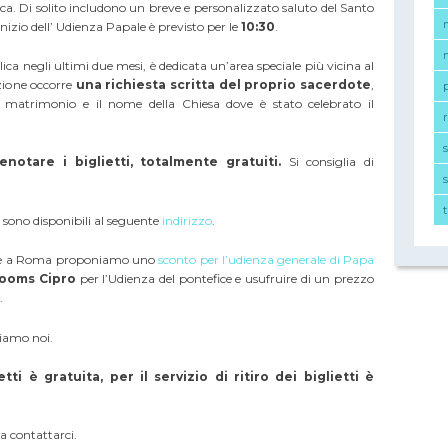
ca. Di solito includono un breve e personalizzato saluto del Santo
’inizio dell’ Udienza Papale è previsto per le
10:30
.
lica negli ultimi due mesi, è
dedicata un’area speciale
più vicina al
zione occorre
una richiesta scritta del proprio sacerdote
,
l matrimonio e il nome della Chiesa dove è stato celebrato il
r
enotare i biglietti,
totalmente gratuiti.
Si consiglia di
s
i, sono disponibili al seguente
indirizzo
.
ene a Roma proponiamo uno
sconto per l’udienza generale di Papa
Rooms Cipro
per l’Udienza del pontefice e usufruire di un prezzo
.
siamo noi.
ti è gratuita, per il servizio di ritiro dei biglietti è
a contattarci.