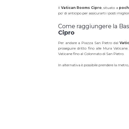
Il
Vatican Rooms Cipro
, situato a
pochi
po’ di anticipo per assicurarti i posti miglior
Come raggiungere la Basi
Cipro
Per andare a Piazza San Pietro dal
Vati
proseguire dritto fino alle Mura Vatican
Vaticane fino al Colonnato di San Pietro.
In alternativa è possibile prendere la metr