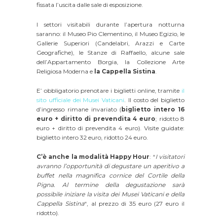
fissata l’uscita dalle sale di esposizione.
I settori visitabili durante l’apertura notturna
saranno: il Museo Pio Clementino, il Museo Egizio, le
Gallerie Superiori (Candelabri, Arazzi e Carte
Geografiche), le Stanze di Raffaello, alcune sale
dell’Appartamento Borgia, la Collezione Arte
Religiosa Moderna e
la Cappella Sistina
.
E’ obbligatorio prenotare i biglietti online, tramite
il
sito ufficiale dei Musei Vaticani
. Il costo del biglietto
d’ingresso rimane invariato (
biglietto intero 16
euro + diritto di prevendita 4 euro
; ridotto 8
euro + diritto di prevendita 4 euro). Visite guidate:
biglietto intero 32 euro, ridotto 24 euro.
C’è anche la modalità Happy Hour
: “
I visitatori
avranno l’opportunità di degustare un aperitivo a
buffet nella magnifica cornice del Cortile della
Pigna. Al termine della degustazione sarà
possibile iniziare la visita dei Musei Vaticani e della
Cappella Sistina
“, al prezzo di 35 euro (27 euro il
ridotto).