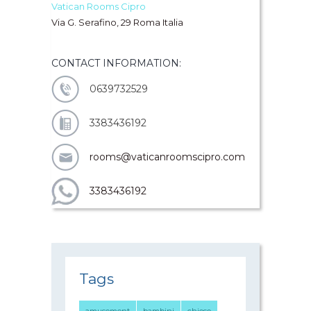
Vatican Rooms Cipro
Via G. Serafino, 29 Roma Italia
CONTACT INFORMATION:
0639732529
3383436192
rooms@vaticanroomscipro.com
3383436192
Tags
amusement
bambini
chiese