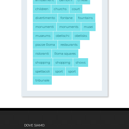
children
churchs
court
divertimento
fontane
fountains
monumenti
monuments
musei
museums
obelischi
obelisks
piazze Roma
restaurants
ristoranti
Roma squares
shopping
shopping
shows
spettacoli
sport
sport
tribunale
DOVE SIAMO: