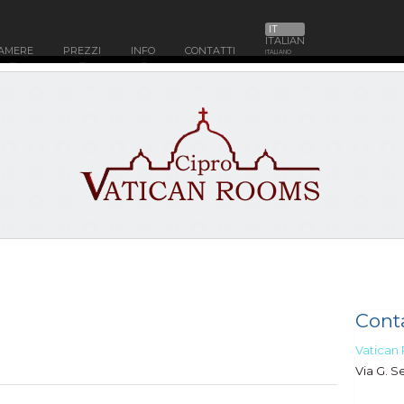
IT
ITALIAN
AMERE
PREZZI
INFO
CONTATTI
ITALIANO
Conta
Vatican
Via G. S