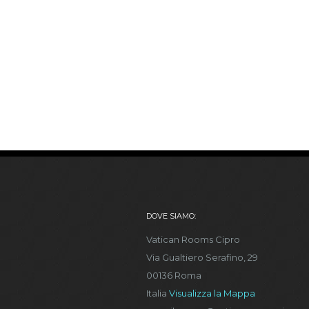
DOVE SIAMO:
Vatican Rooms Cipro
Via Gualtiero Serafino, 29
00136 Roma
Italia
Visualizza la Mappa