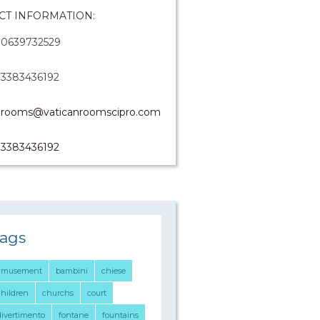
CT INFORMATION:
0639732529
3383436192
rooms@vaticanroomscipro.com
3383436192
ags
amusement
bambini
chiese
children
churchs
court
divertimento
fontane
fountains