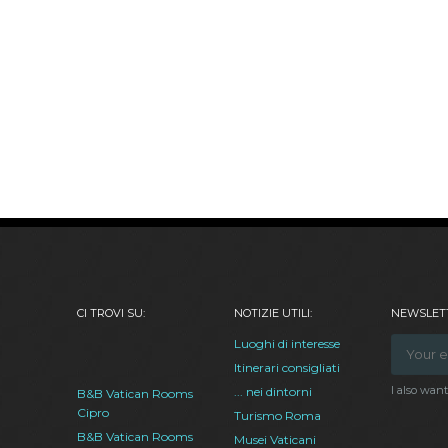
CI TROVI SU:
NOTIZIE UTILI:
NEWSLETT
Luoghi di interesse
Itinerari consigliati
I also wan
... nei dintorni
B&B Vatican Rooms
Cipro
Turismo Roma
B&B Vatican Rooms
Musei Vaticani