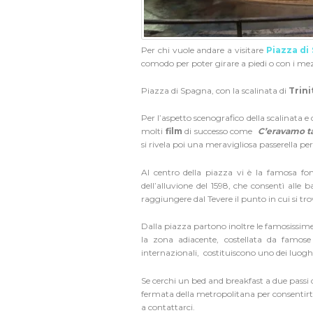
Per chi vuole andare a visitare
Piazza di
comodo per poter girare a piedi o con i mez
Piazza di Spagna
, con la scalinata di
Trini
Per l’aspetto scenografico della scalinata e
molti
film
di successo come
C’eravamo t
si rivela poi una meravigliosa passerella per
Al centro della piazza vi è la famosa fo
dell’alluvione del 1598, che consentì alle b
raggiungere dal Tevere il punto in cui si tr
Dalla piazza partono inoltre le famosissim
la zona adiacente, costellata da famose gi
internazionali, costituiscono uno dei luog
Se cerchi un bed and breakfast a due passi
fermata della metropolitana per consentir
a contattarci.