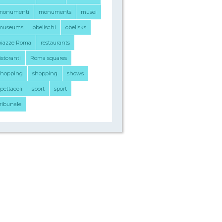
monumenti
monuments
musei
museums
obelischi
obelisks
piazze Roma
restaurants
istoranti
Roma squares
shopping
shopping
shows
pettacoli
sport
sport
tribunale