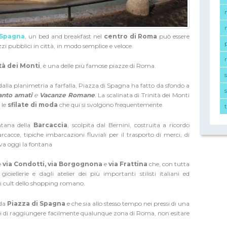
 Spagna
, un bed and breakfast nel
centro di Roma
può essere
zi pubblici in città, in modo semplice e veloce.
r
tà dei Monti
, è una delle più famose piazze di Roma.
 dalla planimetria a farfalla, Piazza di Spagna ha fatto da sfondo a
s
anto amati
e
Vacanze Romane
.
La scalinata di Trinità dei Monti
 le
sfilate di moda
che qui si svolgono frequentemente.
ntana della
Barcaccia
, scolpita dal Bernini, costruita a ricordo
arcacce, tipiche imbarcazioni fluviali per il trasporto di merci, di
ova oggi la fontana
e
via Condotti, via Borgognona
e
via F
rattina
che, con tutta
oiellerie e dagli atelier dei più importanti stilisti italiani ed
hi cult dello shopping romano.
 da
Piazza di Spagna
e che sia allo stesso tempo nei pressi di una
ti di raggiungere facilmente qualunque zona di Roma, non esitare