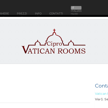
IT
ITALIAN
AMERE
PREZZI
INFO
CONTATTI
ITALIANO
Conta
Vatican
Via G. S