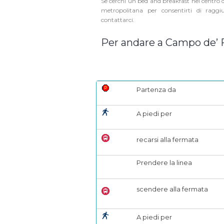
Se cerchi un bed and breakfast nel centro d
metropolitana per consentirti di rag
contattarci.
Per andare a Campo de’ F
Partenza da
A piedi per
recarsi alla fermata
Prendere la linea
scendere alla fermata
A piedi per