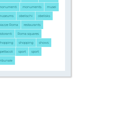
monumenti
monuments
musei
museums
obelischi
obelisks
piazze Roma
restaurants
istoranti
Roma squares
shopping
shopping
shows
pettacoli
sport
sport
tribunale