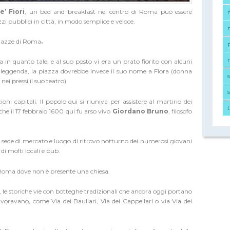
’ Fiori
, un bed and breakfast nel centro di Roma può essere
zi pubblici in città, in modo semplice e veloce.
piazze di Roma
.
r
 in quanto tale, e al suo posto vi era un prato fiorito con alcuni
leggenda, la piazza dovrebbe invece il suo nome a Flora (donna
ei pressi il suo teatro)
s
ioni capitali. Il popolo qui si riuniva per assistere al martirio dei
che il 17 febbraio 1600 qui fu arso vivo
Giordano Bruno
, filosofo
 sede di mercato e luogo di ritrovo notturno dei numerosi giovani
 di molti locali e pub.
i Roma dove non è presente una chiesa.
 le storiche vie con botteghe tradizionali che ancora oggi portano
voravano, come Via dei Baullari, Via dei Cappellari o via Via dei