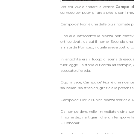
Per chi vuole andare a vedere
Campo de
comodo per poter girare a piedi o con i mez
Campo de’ Fiori è una delle più rinomate 
Fino al quattrocento la piazza non esisteva
orti coltivati, da cui il nome.
Secondo una 
amata da Pompeo, il quale aveva costruito n
In antichità era il luogo di scena di esecuz
fuorilegge. La storia ci ricorda ad esempio, 
accusato di eresia.
Oggi invece, Campo de’ Fiori è una ridente
sia italiani sia stranieri, grazie alla presenza
Campo de’ Fiori è l’unica piazza storica d
Da non perdere, nelle immediate vicinanze,
il nome degli artigiani che un tempo vi la
Giubbonari.