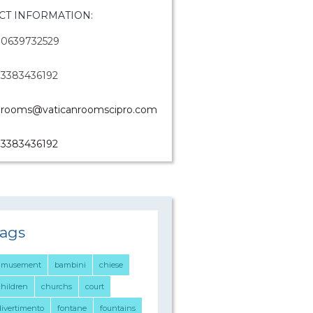
CT INFORMATION:
0639732529
3383436192
rooms@vaticanroomscipro.com
3383436192
ags
amusement
bambini
chiese
children
churchs
court
divertimento
fontane
fountains