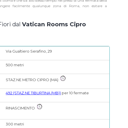
i Roma e che sia allo stesso tempo nei pressi di una fermata della
giungere facilmente qualunque zona di Roma, non esitare a
iori dal
Vatican Rooms Cipro
Via Gualtiero Serafino, 29
500 metri
STAZ.NE METRO CIPRO (MA)
492 (STAZ.NE TIBURTINA (MB))
per 10 fermate
RINASCIMENTO
300 metri