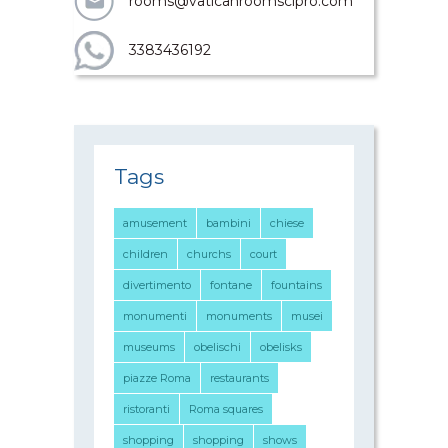
rooms@vaticanroomscipro.com
3383436192
Tags
amusement
bambini
chiese
children
churchs
court
divertimento
fontane
fountains
monumenti
monuments
musei
museums
obelischi
obelisks
piazze Roma
restaurants
ristoranti
Roma squares
shopping
shopping
shows