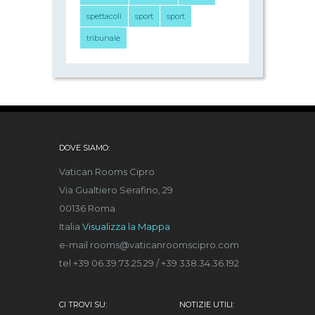
spettacoli
sport
sport
tribunale
DOVE SIAMO:
Vatican Rooms Cipro
Via Gualtiero Serafino, 29
00136 Roma
Italia
Visualizza la Mappa
e-mail rooms@vaticanroomscipro.com
tel +39 06.39.73.25.29 / +39 338.34.36.192
CI TROVI SU:
NOTIZIE UTILI: