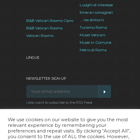
Luoghi di interesse
Itinerari consigliati
... nei dintorni
B&B Vatican Rooms Cipro
Turismo Roma
B&B Vatican Rooms
Musei Vaticani
Vatican Rooms
Musei in Comune
Metro di Roma
LINGUE
NEWSLETTER SIGN-UP
I also want to subscribe to the RSS Feed
We use cookies on our website to give you the most
relevant experience by remembering your
Facebook
Google
Twitter
Pinterest
preferences and repeat visits. By clicking “Accept All”,
Plus
you consent to the use of ALL the cookies. However,