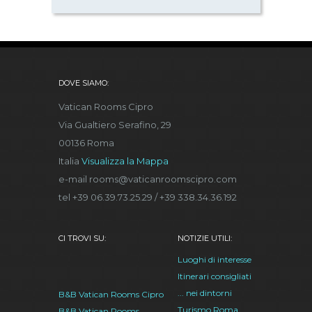
DOVE SIAMO:
Vatican Rooms Cipro
Via Gualtiero Serafino, 29
00136 Roma
Italia
Visualizza la Mappa
e-mail rooms@vaticanroomscipro.com
tel +39 06.39.73.25.29 / +39 338.34.36.192
CI TROVI SU:
NOTIZIE UTILI:
Luoghi di interesse
Itinerari consigliati
... nei dintorni
B&B Vatican Rooms Cipro
Turismo Roma
B&B Vatican Rooms