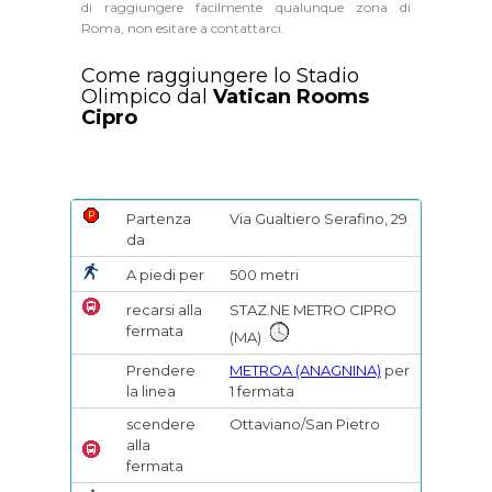
di raggiungere facilmente qualunque zona di
Roma, non esitare a contattarci.
Come raggiungere lo Stadio
Olimpico dal
Vatican Rooms
Cipro
Partenza
Via Gualtiero Serafino, 29
da
A piedi per
500 metri
recarsi alla
STAZ.NE METRO CIPRO
fermata
(MA)
Prendere
METROA
(ANAGNINA)
per
la linea
1 fermata
scendere
Ottaviano/San Pietro
alla
fermata