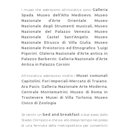
I musei che aderiscono all’iniziativa sono
Galleria
Spada
,
Museo dell’Alto Medioevo
,
Museo
Nazionale d’Arte Orientale
,
Museo
Nazionale degli Strumenti musicali,
Museo
Nazionale del Palazzo Venezia
,
Museo
Nazionale Castel Sant’Angelo
,
Museo
Nazionale Etrusco di Villa Giulia
,
Museo
Nazionale Preistorico ed Etnografico ‘Luigi
Pigorinì
,
Glaleria Nazionale d’Arte antica in
Palazzo Barberini
,
Galleria Nazionale d’Arte
Antica in Palazzo Corsini
.
All’iniziativa aderiscono inoltre i
Musei comunali
Capitolini
,
Fori Imperiali-Mercato di Traiano
,
Ara Pacis
,
Galleria Nazionale Arte Moderna
,
Centrale Montematrini
,
Museo di Roma in
Trastevere
,
Musei di Villa Torlonia
,
Museo
Civico di Zoologia
.
Se cerchi un
bed and breakfast
a due passi dallo
Stadio Olimpico e che sia allo stesso tempo nei pressi
di una fermata della metropolitana per consentirti