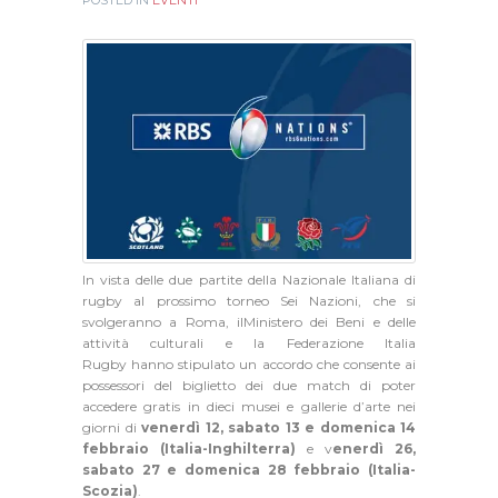
POSTED IN
EVENTI
In vista delle due partite della Nazionale Italiana di
rugby al prossimo torneo Sei Nazioni, che si
svolgeranno a Roma, ilMinistero dei Beni e delle
attività culturali e la Federazione Italia
Rugby hanno stipulato un accordo che consente ai
possessori del biglietto dei due match di poter
accedere gratis in dieci musei e gallerie d’arte nei
giorni di
venerdì 12, sabato 13 e domenica 14
febbraio (Italia-Inghilterra)
e v
enerdì 26,
sabato 27 e domenica 28 febbraio (Italia-
Scozia)
.