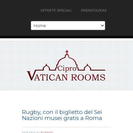
OFFERTE SPECIALI
PRENOTAZIONI
Rugby, con il biglietto del Sei
Nazioni musei gratis a Roma