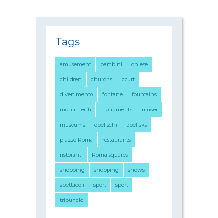
Tags
amusement
bambini
chiese
children
churchs
court
divertimento
fontane
fountains
monumenti
monuments
musei
museums
obelischi
obelisks
piazze Roma
restaurants
ristoranti
Roma squares
shopping
shopping
shows
spettacoli
sport
sport
tribunale