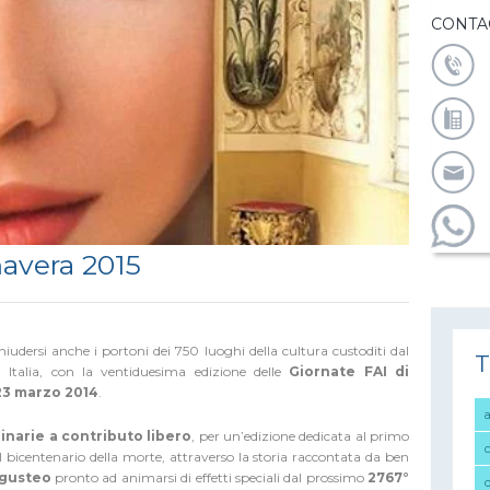
CONTA
mavera 2015
iudersi anche i portoni dei 750 luoghi della cultura custoditi dal
T
Italia, con la ventiduesima edizione delle
Giornate FAI di
23 marzo 2014
.
dinarie a contributo libero
, per un’edizione dedicata al primo
icentenario della morte, attraverso la storia raccontata da ben
ugusteo
pronto ad animarsi di effetti speciali dal prossimo
2767°