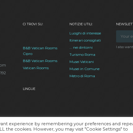
CI TROVI SU:
NOTIZIE UTILI:
NEWSLETT
Luoghi di interesse
Itinerari consigliati
I also wan
... nei dintorni
B&B Vatican Rooms
Cipro
Turismo Roma
B&B Vatican Rooms
Musei Vaticani
com
Vatican Rooms
Musei in Comune
.192
Metro di Roma
LINGUE
evant experience by remembering your preferences and repe
 ALL the cookies. However, you may visit "Cookie Settings" to
 Cipro - CIN IT058091B4WWDV8JKX - SCIA Roma Capitale Prot. n. QA/19527 