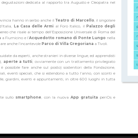
 e degustazioni dedicata al rapporto tra Augusto e Cleopatra nel
vincia hanno in serbo anche il
Teatro di Marcello
, il singolare
’Italia,
La Casa delle Armi
al Foro Italico, il
Palazzo degli
ereo che risale ai tempo dell’Esposizione Universale di Roma del
r
a
a Fiumicino e l’
Acquedotto romano di Ponte Lungo
nella
itare anche l’incantevole
Parco di Villa Gregoriana
a Tivoli.
s
idate da esperti, anche stranieri in diverse lingue, ed apprendisti
),
aperte a tutti
, ovviamente con un trattamento privilegiato
he è possibile fare anche sul posto) sostenitori della Fondazione,
ziali, eventi speciali, che si estendono a tutto l’anno, con sconti e
le, giardini, eventi e appuntamenti, in oltre 600 luoghi in tutta
te sullo
smartphone
, con la nuova
App gratuita
per
iOs
e