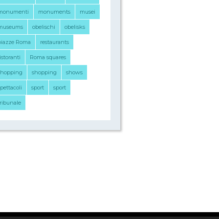
monumenti
monuments
musei
museums
obelischi
obelisks
piazze Roma
restaurants
istoranti
Roma squares
shopping
shopping
shows
pettacoli
sport
sport
tribunale