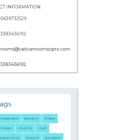
CT INFORMATION:
0639732529
3383436192
rooms@vaticanroomscipro.com
3383436192
ags
amusement
bambini
chiese
children
churchs
court
divertimento
fontane
fountains