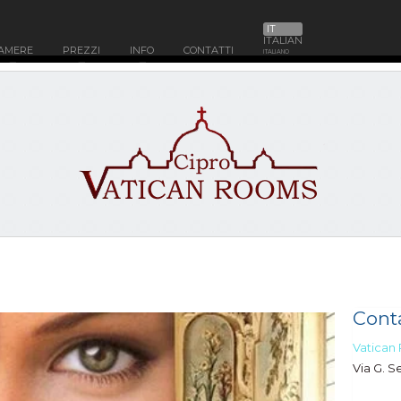
IT
ITALIAN
AMERE
PREZZI
INFO
CONTATTI
ITALIANO
Conta
Vatican
Via G. S