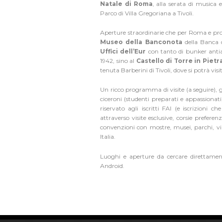
Natale di Roma
, alla serata di musica
Parco di Villa Gregoriana a Tivoli.
Aperture straordinarie che per Roma e pro
Museo della Banconota
della Banca d
Uffici dell’Eur
con tanto di bunker antia
1942, sino al
Castello di Torre in Pietr
tenuta Barberini di Tivoli, dove si potrà vis
Un ricco programma di visite (a seguire), gu
ciceroni (studenti preparati e appassionati
riservato agli iscritti FAI (e iscrizioni c
attraverso visite esclusive, corsie preferen
convenzioni con mostre, musei, parchi, vil
Italia.
Luoghi e aperture da cercare direttamen
Android
.