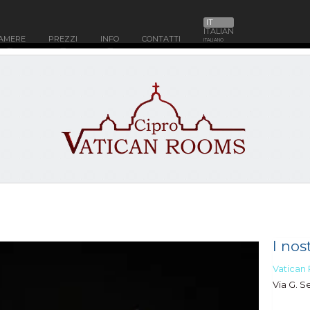
IT
ITALIAN
AMERE
PREZZI
INFO
CONTATTI
ITALIANO
I nost
Vatican
Via G. S