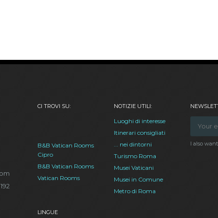
CI TROVI SU:
NOTIZIE UTILI:
NEWSLETT
Luoghi di interesse
Itinerari consigliati
I also wan
... nei dintorni
B&B Vatican Rooms
Cipro
Turismo Roma
B&B Vatican Rooms
Musei Vaticani
com
Vatican Rooms
Musei in Comune
.192
Metro di Roma
LINGUE