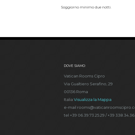
Soggiorno minimo due notti.
DOVE SIAMO:
Vatican Rooms Cipro
Via Gualtiero Serafino, 29
00136 Roma
Italia
Visualizza la Mappa
e-mail rooms@vaticanroomscipro.
tel +39 06.39.73.25.29 / +39 338.34.36