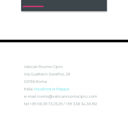
DOVE SIAMO:
Vatican Rooms Cipro
Via Gualtiero Serafino, 29
00136 Roma
Italia
Visualizza la Mappa
e-mail rooms@vaticanroomscipro.com
tel +39 06.39.73.25.29 / +39 338.34.36.192
CI TROVI SU:
NOTIZIE UTILI: