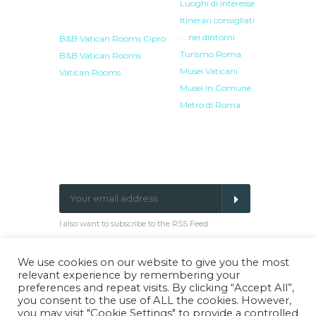
Luoghi di interesse
Itinerari consigliati
... nei dintorni
B&B Vatican Rooms Cipro
Turismo Roma
B&B Vatican Rooms
Musei Vaticani
Vatican Rooms
Musei in Comune
Metro di Roma
LINGUE
NEWSLETTER SIGN-UP
I also want to subscribe to the RSS Feed
We use cookies on our website to give you the most
relevant experience by remembering your
Facebook
Google
Twitter
Pinterest
preferences and repeat visits. By clicking “Accept All”,
Plus
you consent to the use of ALL the cookies. However,
you may visit "Cookie Settings" to provide a controlled