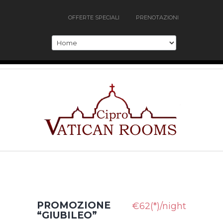
OFFERTE SPECIALI
PRENOTAZIONI
PROMOZIONE
€62(*)/night
“GIUBILEO”