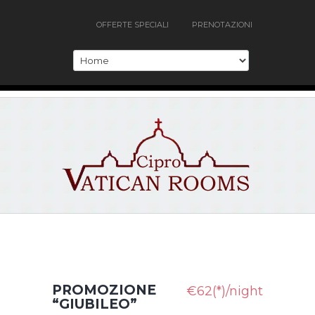
OFFERTE SPECIALI
PRENOTAZIONI
PROMOZIONE
€62(*)/night
“GIUBILEO”