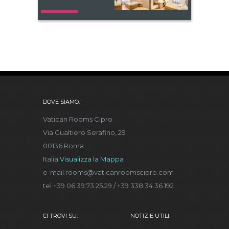
DOVE SIAMO:
Vatican Rooms Cipro
Via Gualtiero Serafino, 29
00136 Roma
Italia
Visualizza la Mappa
e-mail rooms@vaticanroomscipro.com
tel +39 06.39.73.25.29 / +39 338.34.36.192
CI TROVI SU:
NOTIZIE UTILI: