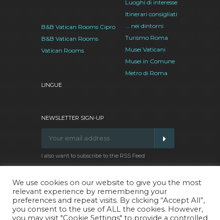
Luoghi di interesse
Itinerari consigliati
... nei dintorni
B&B Vatican Rooms Cipro
Turismo Roma
B&B Vatican Rooms
Musei Vaticani
Vatican Rooms
Musei in Comune
Metro di Roma
LINGUE
NEWSLETTER SIGN-UP
I also want to subscribe to the RSS Feed
We use cookies on our website to give you the most
relevant experience by remembering your
Facebook
Google
Twitter
Pinterest
preferences and repeat visits. By clicking “Accept All”,
Plus
you consent to the use of ALL the cookies. However,
you may visit "Cookie Settings" to provide a controlled