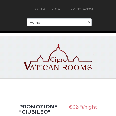
OFFERTE SPECIALI
PRENOTAZIONI
PROMOZIONE
€62(*)/night
“GIUBILEO”