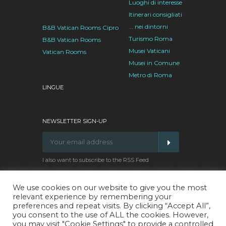
Luoghi di interesse
Itinerari consigliati
... nei dintorni
B&B Vatican Rooms Cipro
Turismo Roma
B&B Vatican Rooms
Musei Vaticani
Vatican Rooms
Musei in Comune
Metro di Roma
LINGUE
NEWSLETTER SIGN-UP
I also want to subscribe to the RSS Feed
We use cookies on our website to give you the most
relevant experience by remembering your
Facebook
Google
Twitter
Pinterest
preferences and repeat visits. By clicking “Accept All”,
Plus
you consent to the use of ALL the cookies. However,
you may visit "Cookie Settings" to provide a controlled