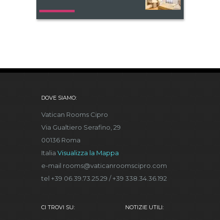
DOVE SIAMO:
Vatican Rooms Cipro
Via Gualtiero Serafino, 29
00136 Roma
Italia
Visualizza la Mappa
e-mail rooms@vaticanroomscipro.com
tel +39 06.39.73.25.29 / +39 338.34.36.192
CI TROVI SU:
NOTIZIE UTILI: